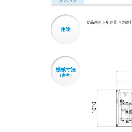
（オプション）
食品用ボトル容器
※別途
用途
機械寸法
（参考）