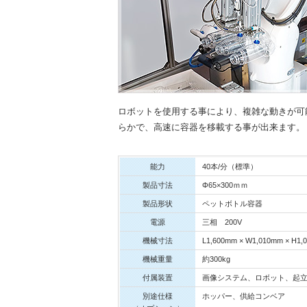
ロボットを使用する事により、複雑な動きが可
らかで、高速に容器を移載する事が出来ます。
能力
40本/分（標準）
製品寸法
Φ65×300ｍｍ
製品形状
ペットボトル容器
電源
三相 200V
機械寸法
L1,600mm × W1,010mm × 
機械重量
約300kg
付属装置
画像システム、ロボット、起
別途仕様
ホッパー、供給コンベア