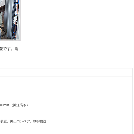
能です。滑
H1,000mm （搬送高さ）
立装置、搬出コンベア、制御機器